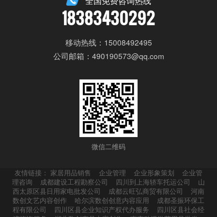
全国免费咨询热线
18383430292
移动热线：15008492495
公司邮箱：490190573@qq.com
微信二维码
友情链接：
家居用品销售
企业管理
企业形象策划
企业管
理咨询
成都建设工程勘察公司
四川到上海轿车托运公司
山
西太原区县日用家电批发公司
成都云旺弘商贸有限公司
河南
数创文艺内容创作
哈尔滨数创创意内容应用
成都圣振环保工
程有限公司
四川区县企业知识产权代办服务
四川区县社会经